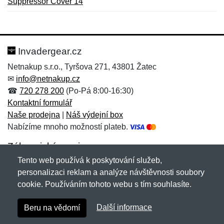
Suppressor Cover 14
Nová recenze
Nový dotaz
Hodnocení:
Jméno:
*
*
Invadergear.cz
Netnakup s.r.o., Tyršova 271, 43801 Žatec
✉
info@netnakup.cz
Jméno:
E-mail:
*
*
☎
720 278 200
(Po-Pá 8:00-16:30)
Kontaktní formulář
Naše prodejna
|
Náš výdejní box
Nabízíme mnoho možností plateb.
E-mail:
*
Zpráva
*
Zákaznický servis
Tento web používá k poskytování služeb,
Novinky emailem
personalizaci reklam a analýze návštěvnosti soubory
cookie. Používáním tohoto webu s tím souhlasíte.
Zpráva
*
Copyright © 2007-2026 (19 let s vámi)
Netnakup.cz
&
Další informace
Beru na vědomí
NetIQ
. Všechna práva vyhrazena.