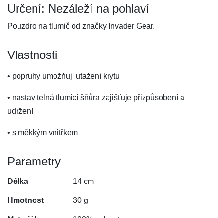
Určení: Nezáleží na pohlaví
Pouzdro na tlumič od značky Invader Gear.
Vlastnosti
• popruhy umožňují utažení krytu
• nastavitelná tlumicí šňůra zajišťuje přizpůsobení a
udržení
• s měkkým vnitřkem
Parametry
Délka
14 cm
Hmotnost
30 g