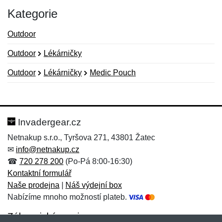
Kategorie
Outdoor
Outdoor
Lékárničky
Outdoor
Lékárničky
Medic Pouch
Nová recenze
Nový dotaz
Hodnocení:
Jméno:
*
*
Invadergear.cz
Netnakup s.r.o., Tyršova 271, 43801 Žatec
✉
info@netnakup.cz
Jméno:
E-mail:
*
*
☎
720 278 200
(Po-Pá 8:00-16:30)
Kontaktní formulář
Naše prodejna
|
Náš výdejní box
Nabízíme mnoho možností plateb.
E-mail:
*
Zpráva
*
Zákaznický servis