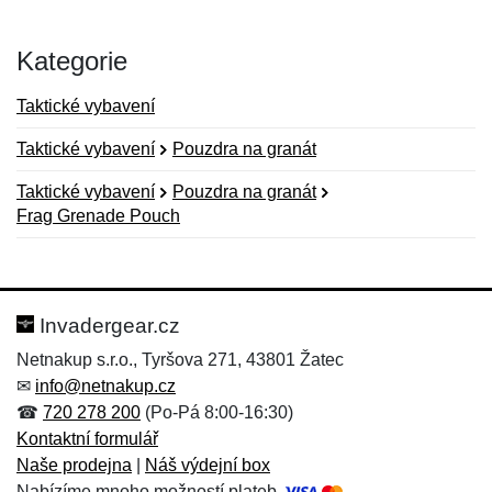
Kategorie
Taktické vybavení
Taktické vybavení
Pouzdra na granát
Taktické vybavení
Pouzdra na granát
Frag Grenade Pouch
Nová recenze
Nový dotaz
Hodnocení:
Jméno:
*
*
Invadergear.cz
Netnakup s.r.o., Tyršova 271, 43801 Žatec
✉
info@netnakup.cz
Jméno:
E-mail:
*
*
☎
720 278 200
(Po-Pá 8:00-16:30)
Kontaktní formulář
Naše prodejna
|
Náš výdejní box
Nabízíme mnoho možností plateb.