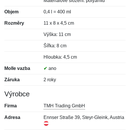
Materiálové složení: polyamid
Objem
0,4 l = 400 ml
Rozměry
11 x 8 x 4,5 cm
Výška: 11 cm
Šířka: 8 cm
Hloubka: 4,5 cm
Molle vazba
✔
ano
Záruka
2 roky
Výrobce
Firma
TMH Trading GmbH
Adresa
Ennser Straße 39, Steyr-Gleink, Austria