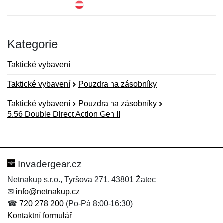
Kategorie
Taktické vybavení
Taktické vybavení
Pouzdra na zásobníky
Taktické vybavení
Pouzdra na zásobníky
5.56 Double Direct Action Gen II
Nová recenze
Nový dotaz
Hodnocení:
Jméno:
*
*
Invadergear.cz
Netnakup s.r.o., Tyršova 271, 43801 Žatec
✉
info@netnakup.cz
Jméno:
E-mail:
*
*
☎
720 278 200
(Po-Pá 8:00-16:30)
Kontaktní formulář