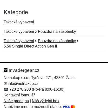
Kategorie
Taktické vybavení
Taktické vybavení
Pouzdra na zásobníky
Taktické vybavení
Pouzdra na zásobníky
5.56 Single Direct Action Gen II
Nová recenze
Nový dotaz
Hodnocení:
Jméno:
*
*
Invadergear.cz
Netnakup s.r.o., Tyršova 271, 43801 Žatec
✉
info@netnakup.cz
Jméno:
E-mail:
*
*
☎
720 278 200
(Po-Pá 8:00-16:30)
Kontaktní formulář
Naše prodejna
|
Náš výdejní box
Nabízíme mnoho možností plateb.