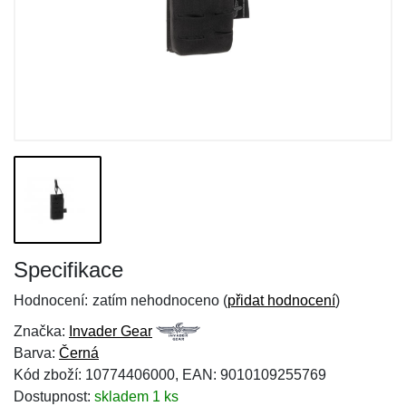
Specifikace
Hodnocení:
zatím nehodnoceno (
přidat hodnocení
)
Značka:
Invader Gear
Barva:
Černá
Kód zboží: 10774406000, EAN: 9010109255769
Dostupnost:
skladem 1 ks