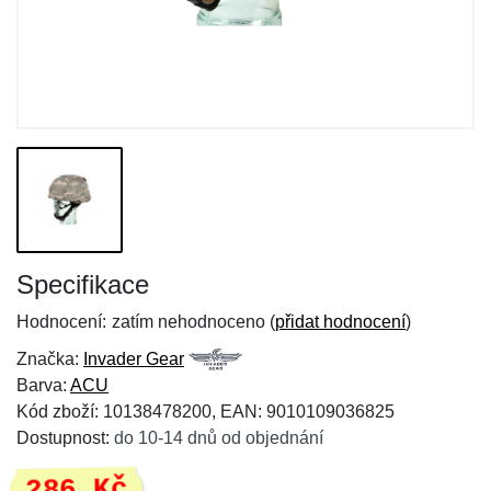
Specifikace
Hodnocení:
zatím nehodnoceno (
přidat hodnocení
)
Značka:
Invader Gear
Barva:
ACU
Kód zboží: 10138478200, EAN: 9010109036825
Dostupnost:
do 10-14 dnů od objednání
286 Kč