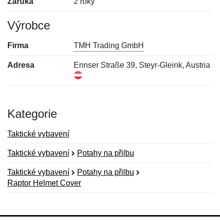
Záruka
2 roky
Výrobce
Firma
TMH Trading GmbH
Adresa
Ennser Straße 39, Steyr-Gleink, Austria
Kategorie
Taktické vybavení
Taktické vybavení
Potahy na přilbu
Taktické vybavení
Potahy na přilbu
Raptor Helmet Cover
Nová recenze
Nový dotaz