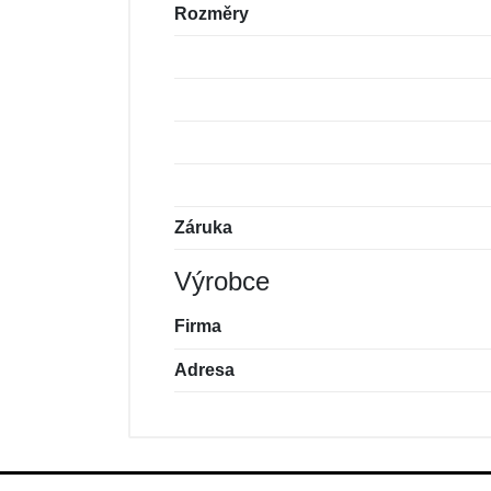
Rozměry
Záruka
Výrobce
Firma
Adresa
Nová recenze
Nový dotaz
Hodnocení:
Jméno:
*
*