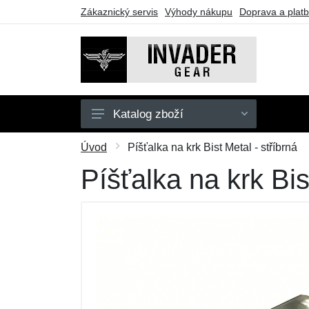
Zákaznický servis
Výhody nákupu
Doprava a plat
Katalog zboží
Pánské
Úvod
Píšťalka na krk Bist Metal - stříbrná
Doplňky
Píšťalka na krk Bis
Outdoor
Taktické vybavení
Dárkové poukazy
Výprodej