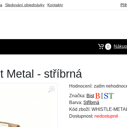
ba
Sledování objednávky
Kontakty
Při
Nákupn
0
t Metal - stříbrná
Hodnocení:
zatím nehodnoc
Značka:
Bist
Barva:
Stříbrná
Kód zboží: WHISTLE-META
Dostupnost:
nedostupné