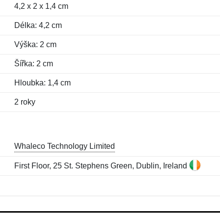
4,2 x 2 x 1,4 cm
Délka: 4,2 cm
Výška: 2 cm
Šířka: 2 cm
Hloubka: 1,4 cm
2 roky
Whaleco Technology Limited
First Floor, 25 St. Stephens Green, Dublin, Ireland
Jméno:
E-mail:
*
*
E-mail:
*