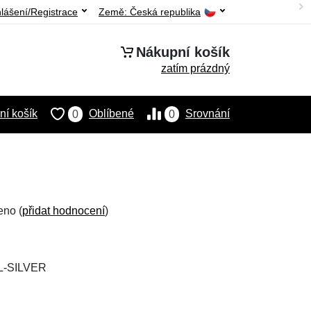
hlášení/Registrace
Země:
Česká republika
Nákupní košík
zatím prázdný
í košík
Oblíbené
Srovnání
0
0
eno (
přidat hodnocení
)
L-SILVER