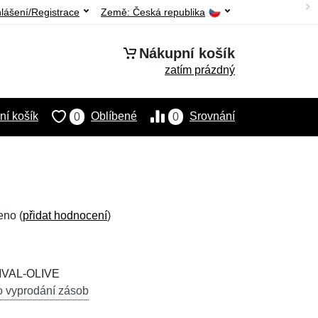
hlášení/Registrace
Země:
Česká republika
Nákupní košík
zatím prázdný
í košík
Oblíbené
Srovnání
0
0
eno (
přidat hodnocení
)
IVAL-OLIVE
o vyprodání zásob