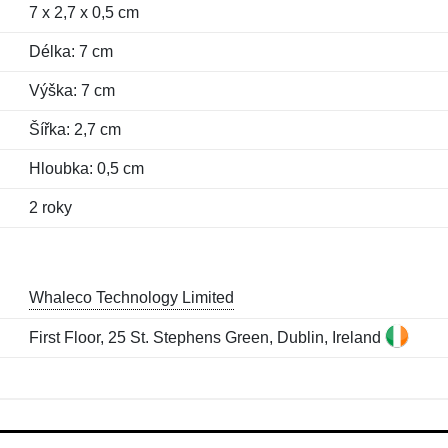
7 x 2,7 x 0,5 cm
Délka: 7 cm
Výška: 7 cm
Šířka: 2,7 cm
Hloubka: 0,5 cm
2 roky
Whaleco Technology Limited
First Floor, 25 St. Stephens Green, Dublin, Ireland
Jméno:
E-mail:
*
*
E-mail:
*