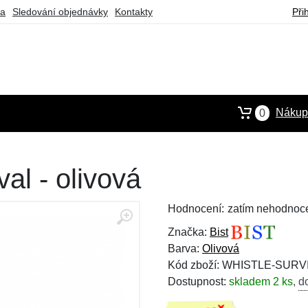
ba
Sledování objednávky
Kontakty
Při
Nákupn
0
val - olivová
Hodnocení:
zatím nehodnoc
Značka:
Bist
Barva:
Olivová
Kód zboží: WHISTLE-SURV
Dostupnost:
skladem 2 ks
,
d