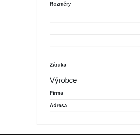
Rozměry
Záruka
Výrobce
Firma
Adresa
Nová recenze
Nový dotaz
Hodnocení:
Jméno:
*
*