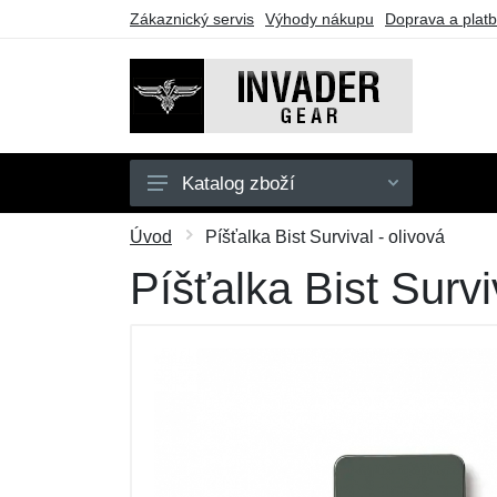
Zákaznický servis
Výhody nákupu
Doprava a plat
Katalog zboží
Pánské
Úvod
Píšťalka Bist Survival - olivová
Doplňky
Píšťalka Bist Survi
Outdoor
Taktické vybavení
Dárkové poukazy
Výprodej