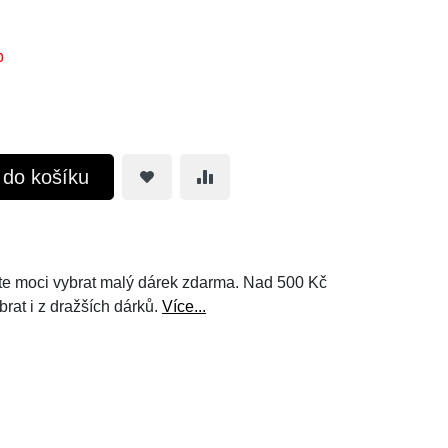
b
t do košíku
e moci vybrat malý dárek zdarma. Nad 500 Kč
brat i z dražších dárků.
Více...