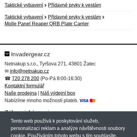
Taktické vybavení
Přídavné prvky k vestám
Taktické vybavení
Přídavné prvky k vestám
Molle Panel Reaper QRB Plate Carrier
Nová recenze
Nový dotaz
Hodnocení:
Jméno:
*
*
Invadergear.cz
Netnakup s.r.o., Tyršova 271, 43801 Žatec
✉
info@netnakup.cz
Jméno:
E-mail:
*
*
☎
720 278 200
(Po-Pá 8:00-16:30)
Kontaktní formulář
Naše prodejna
|
Náš výdejní box
Nabízíme mnoho možností plateb.
E-mail:
*
Zpráva
*
Zákaznický servis
Tento web používá k poskytování služeb,
Novinky emailem
personalizaci reklam a analýze návštěvnosti soubory
cookie. Používáním tohoto webu s tím souhlasíte.
Zpráva
*