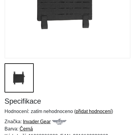
Specifikace
Hodnocení:
zatím nehodnoceno (
přidat hodnocení
)
Značka:
Invader Gear
Barva:
Černá