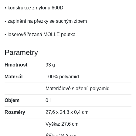
• konstrukce z nylonu 600D
• zapínání na přezky se suchým zipem
• laserově řezaná MOLLE poutka
Parametry
Hmotnost
93 g
Materiál
100% polyamid
Materiálové složení: polyamid
Objem
0 l
Rozměry
27,6 x 24,3 x 0,4 cm
Výška: 27,6 cm
Šířka: 24,3 cm