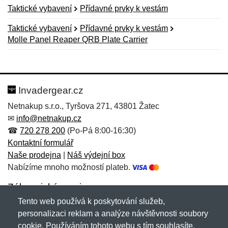
Taktické vybavení
Přídavné prvky k vestám
Taktické vybavení
Přídavné prvky k vestám
Molle Panel Reaper QRB Plate Carrier
Nová recenze
Nový dotaz
Hodnocení:
Jméno:
*
*
Invadergear.cz
Netnakup s.r.o., Tyršova 271, 43801 Žatec
✉
info@netnakup.cz
Jméno:
E-mail:
*
*
☎
720 278 200
(Po-Pá 8:00-16:30)
Kontaktní formulář
Naše prodejna
|
Náš výdejní box
Nabízíme mnoho možností plateb.
E-mail:
*
Zpráva
*
Zákaznický servis
Tento web používá k poskytování služeb,
Novinky emailem
personalizaci reklam a analýze návštěvnosti soubory
cookie. Používáním tohoto webu s tím souhlasíte.
Zpráva
*