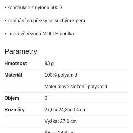
• konstrukce z nylonu 600D
• zapínání na přezky se suchým zipem
• laserově řezaná MOLLE poutka
Parametry
Hmotnost
93 g
Materiál
100% polyamid
Materiálové složení: polyamid
Objem
0 l
Rozměry
27,6 x 24,3 x 0,4 cm
Výška: 27,6 cm
Šířka: 24,3 cm