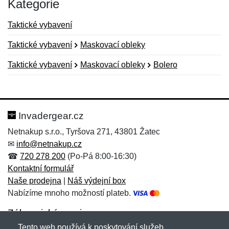
Kategorie
Taktické vybavení
Taktické vybavení
Maskovací obleky
Taktické vybavení
Maskovací obleky
Bolero
Nová recenze
Nový dotaz
Hodnocení:
Jméno:
*
*
Invadergear.cz
Netnakup s.r.o., Tyršova 271, 43801 Žatec
✉
info@netnakup.cz
Jméno:
E-mail:
*
*
☎
720 278 200
(Po-Pá 8:00-16:30)
Kontaktní formulář
Naše prodejna
|
Náš výdejní box
Nabízíme mnoho možností plateb.
E-mail:
*
Zpráva
*
Zákaznický servis
Tento web používá k poskytování služeb,
Novinky emailem