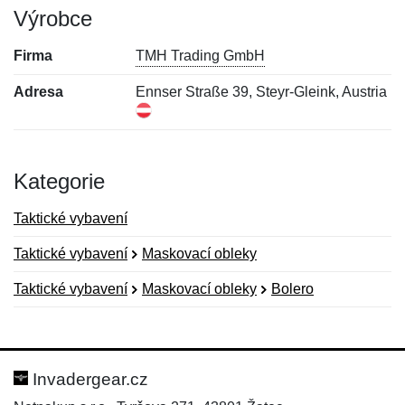
Výrobce
Firma
TMH Trading GmbH
Adresa
Ennser Straße 39, Steyr-Gleink, Austria
Kategorie
Taktické vybavení
Taktické vybavení
Maskovací obleky
Taktické vybavení
Maskovací obleky
Bolero
Nová recenze
Nový dotaz
Hodnocení:
Jméno:
*
*
Invadergear.cz