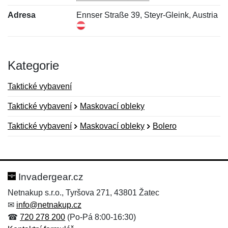
Adresa
Ennser Straße 39, Steyr-Gleink, Austria
Kategorie
Taktické vybavení
Taktické vybavení
Maskovací obleky
Taktické vybavení
Maskovací obleky
Bolero
Nová recenze
Nový dotaz
Hodnocení:
Jméno:
*
*
Invadergear.cz
Netnakup s.r.o., Tyršova 271, 43801 Žatec
✉
info@netnakup.cz
Jméno:
E-mail:
*
*
☎
720 278 200
(Po-Pá 8:00-16:30)