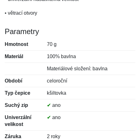
• větrací otvory
Parametry
Hmotnost
70 g
Materiál
100% bavlna
Materiálové složení: bavlna
Období
celoroční
Typ čepice
kšiltovka
Suchý zip
✔
ano
Univerzální
✔
ano
velikost
Záruka
2 roky