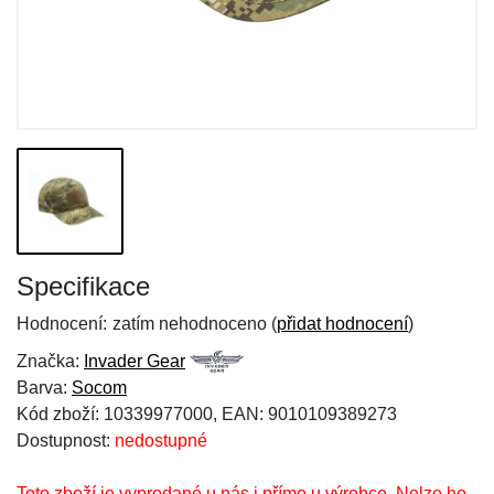
Specifikace
Hodnocení:
zatím nehodnoceno (
přidat hodnocení
)
Značka:
Invader Gear
Barva:
Socom
Kód zboží: 10339977000, EAN: 9010109389273
Dostupnost:
nedostupné
Toto zboží je vyprodané u nás i přímo u výrobce. Nelze ho