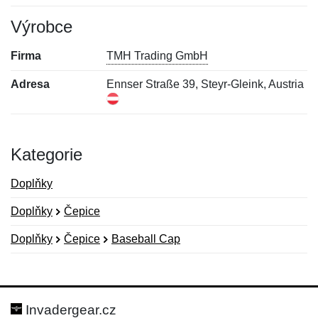
Výrobce
Firma
TMH Trading GmbH
Adresa
Ennser Straße 39, Steyr-Gleink, Austria
Kategorie
Doplňky
Doplňky
Čepice
Doplňky
Čepice
Baseball Cap
Nová recenze
Nový dotaz
Hodnocení:
Jméno:
*
*
Invadergear.cz