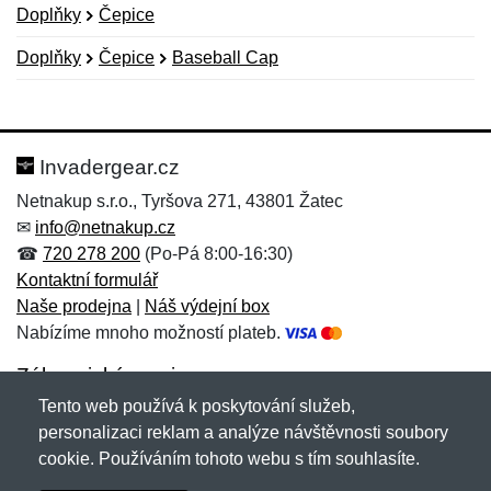
Doplňky
Čepice
Doplňky
Čepice
Baseball Cap
Nová recenze
Nový dotaz
Hodnocení:
Jméno:
*
*
Invadergear.cz
Netnakup s.r.o., Tyršova 271, 43801 Žatec
✉
info@netnakup.cz
Jméno:
E-mail:
*
*
☎
720 278 200
(Po-Pá 8:00-16:30)
Kontaktní formulář
Naše prodejna
|
Náš výdejní box
Nabízíme mnoho možností plateb.
E-mail:
*
Zpráva
*
Zákaznický servis
Tento web používá k poskytování služeb,
Novinky emailem
personalizaci reklam a analýze návštěvnosti soubory
cookie. Používáním tohoto webu s tím souhlasíte.
Zpráva
*