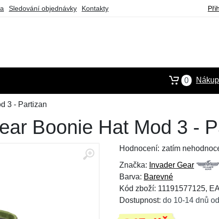
ba
Sledování objednávky
Kontakty
Při
Nákupn
0
 3 - Partizan
ear Boonie Hat Mod 3 - P
Hodnocení:
zatím nehodnoc
Značka:
Invader Gear
Barva:
Barevné
Kód zboží: 11191577125, E
Dostupnost:
do 10-14 dnů od