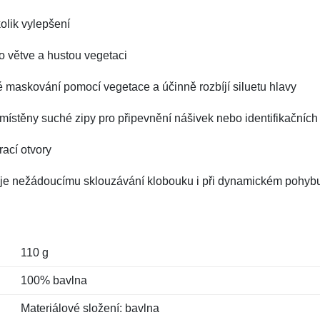
olik vylepšení
o větve a hustou vegetaci
é maskování pomocí vegetace a účinně rozbíjí siluetu hlavy
umístěny suché zipy pro připevnění nášivek nebo identifikačních
rací otvory
uje nežádoucímu sklouzávání klobouku i při dynamickém pohyb
110 g
100% bavlna
Materiálové složení: bavlna