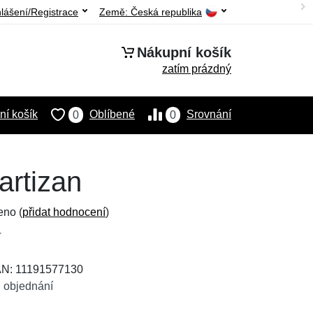
hlášení/Registrace
Země:
Česká republika
Nákupní košík
zatím prázdný
í košík
Oblíbené
Srovnání
0
0
artizan
eno (
přidat hodnocení
)
AN: 11191577130
 objednání