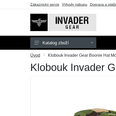
Zákaznický servis
Výhody nákupu
Doprava a plat
Katalog zboží
Pánské
Úvod
Klobouk Invader Gear Boonie Hat Mod
Doplňky
Klobouk Invader G
Outdoor
Taktické vybavení
Dárkové poukazy
Výprodej