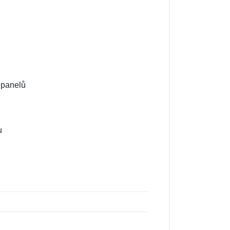
 panelů
u