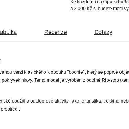
Ke každému nákupu si budet
a 2 000 Kč si budete moci vy
tabulka
Recenze
Dotazy
í
anou verzí klasického klobouku "boonie", který se poprvé obj
 pokrývek hlavy. Tento model je vyroben z odolné Rip-stop tkani
nské použití a outdoorové aktivity, jako je turistika, trekking ne
prostředí.