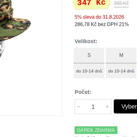
347 Kč
365 Kč
5% sleva do 31.8.2026
286,78 Kč bez DPH 21%
Velikost:
S
M
do 10-14 dnů
do 10-14 dnů
Počet:
Vyber
DÁREK ZDARMA