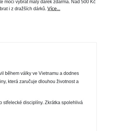
e moci vybrat malý dárek zdarma. Nad 500 Kč
brat i z dražších dárků.
Více...
evil během války ve Vietnamu a dodnes
ny, která zaručuje dlouhou životnost a
bo střelecké disciplíny. Zkrátka spolehlivá