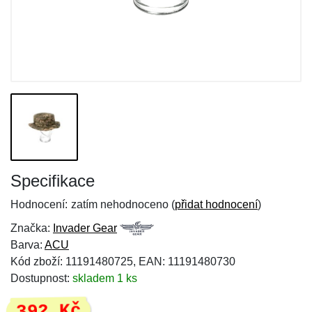
Specifikace
Hodnocení:
zatím nehodnoceno (
přidat hodnocení
)
Značka:
Invader Gear
Barva:
ACU
Kód zboží: 11191480725, EAN: 11191480730
Dostupnost:
skladem 1 ks
392 Kč