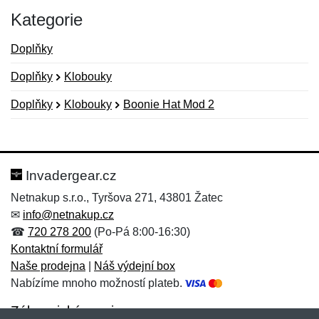
Kategorie
Doplňky
Doplňky
Klobouky
Doplňky
Klobouky
Boonie Hat Mod 2
Nová recenze
Nový dotaz
Hodnocení:
Jméno:
*
*
Invadergear.cz
Netnakup s.r.o., Tyršova 271, 43801 Žatec
✉
info@netnakup.cz
Jméno:
E-mail:
*
*
☎
720 278 200
(Po-Pá 8:00-16:30)
Kontaktní formulář
Naše prodejna
|
Náš výdejní box
Nabízíme mnoho možností plateb.
E-mail:
*
Zpráva
*
Zákaznický servis