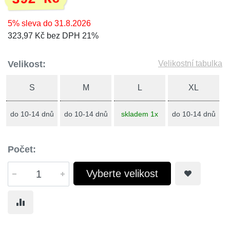
5% sleva do 31.8.2026
323,97 Kč bez DPH 21%
Velikost:
Velikostní tabulka
S
M
L
XL
do 10-14 dnů
do 10-14 dnů
skladem 1x
do 10-14 dnů
Počet:
Vyberte velikost