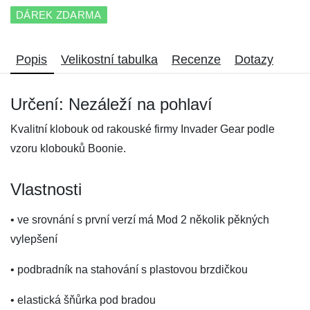
DÁREK ZDARMA
Popis
Velikostní tabulka
Recenze
Dotazy
Určení: Nezáleží na pohlaví
Kvalitní klobouk od rakouské firmy Invader Gear podle
vzoru klobouků Boonie.
Vlastnosti
• ve srovnání s první verzí má Mod 2 několik pěkných
vylepšení
• podbradník na stahování s plastovou brzdičkou
• elastická šňůrka pod bradou