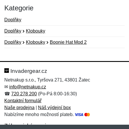
Kategorie
Doplňky
Doplňky
Klobouky
Doplňky
Klobouky
Boonie Hat Mod 2
Nová recenze
Nový dotaz
Hodnocení:
Jméno:
*
*
Invadergear.cz
Netnakup s.r.o., Tyršova 271, 43801 Žatec
✉
info@netnakup.cz
Jméno:
E-mail:
*
*
☎
720 278 200
(Po-Pá 8:00-16:30)
Kontaktní formulář
Naše prodejna
|
Náš výdejní box
Nabízíme mnoho možností plateb.
E-mail:
*
Zpráva
*
Zákaznický servis