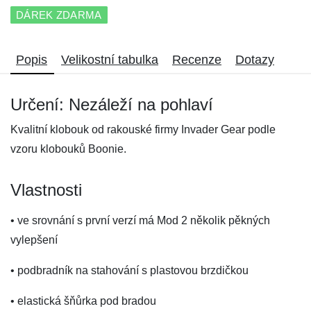
DÁREK ZDARMA
Popis
Velikostní tabulka
Recenze
Dotazy
Určení: Nezáleží na pohlaví
Kvalitní klobouk od rakouské firmy Invader Gear podle
vzoru klobouků Boonie.
Vlastnosti
• ve srovnání s první verzí má Mod 2 několik pěkných
vylepšení
• podbradník na stahování s plastovou brzdičkou
• elastická šňůrka pod bradou