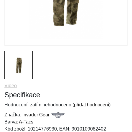
Video
Specifikace
Hodnocení:
zatím nehodnoceno (
přidat hodnocení
)
Značka:
Invader Gear
Barva:
A-Tacs
Kód zboží: 10214776930, EAN: 9010109082402