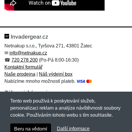
Nová recenze
Nový dotaz
Hodnocení:
Jméno:
*
*
Invadergear.cz
Netnakup s.r.o., Tyršova 271, 43801 Žatec
✉
info@netnakup.cz
Jméno:
E-mail:
*
*
☎
720 278 200
(Po-Pá 8:00-16:30)
Kontaktní formulář
Naše prodejna
|
Náš výdejní box
Nabízíme mnoho možností plateb.
E-mail:
*
Zpráva
*
Zákaznický servis
Tento web používá k poskytování služeb,
Novinky emailem
personalizaci reklam a analýze návštěvnosti soubory
cookie. Používáním tohoto webu s tím souhlasíte.
Zpráva
*
Copyright © 2007-2026 (19 let s vámi)
Netnakup.cz
&
Další informace
Beru na vědomí