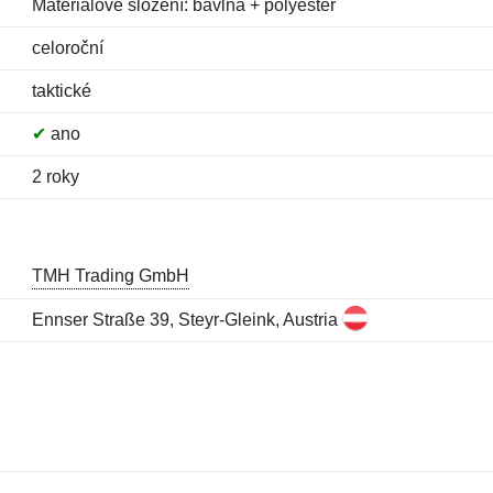
Materiálové složení: bavlna + polyester
celoroční
taktické
✔
ano
2 roky
TMH Trading GmbH
Ennser Straße 39, Steyr-Gleink, Austria