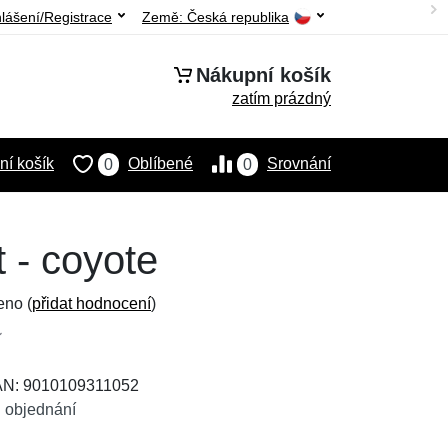
hlášení/Registrace
Země:
Česká republika
Nákupní košík
zatím prázdný
í košík
Oblíbené
Srovnání
0
0
 - coyote
eno (
přidat hodnocení
)
EAN: 9010109311052
 objednání