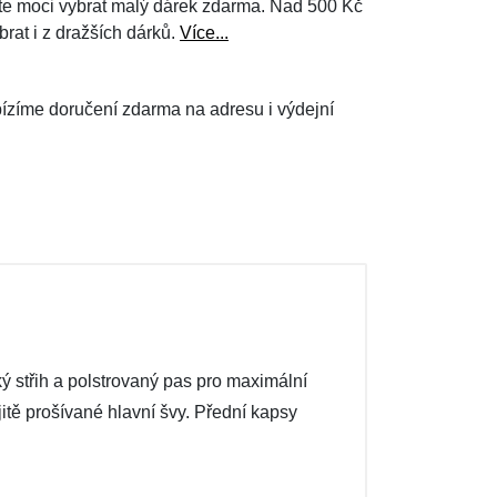
e moci vybrat malý dárek zdarma. Nad 500 Kč
brat i z dražších dárků.
Více...
ízíme doručení zdarma na adresu i výdejní
ý střih a polstrovaný pas pro maximální
ojitě prošívané hlavní švy. Přední kapsy