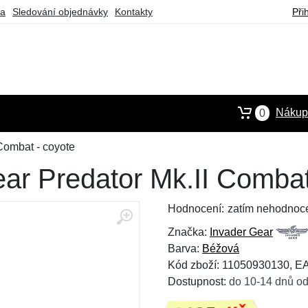
ba
Sledování objednávky
Kontakty
Při
Nákupn
0
Combat - coyote
ar Predator Mk.II Combat
Hodnocení:
zatím nehodnoc
Značka:
Invader Gear
Barva:
Béžová
Kód zboží: 11050930130, 
Dostupnost:
do 10-14 dnů od