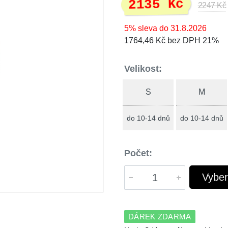
2135 Kč
2247 Kč
5% sleva do 31.8.2026
1764,46 Kč bez DPH 21%
Velikost:
S
M
do 10-14 dnů
do 10-14 dnů
Počet:
Vyber
DÁREK ZDARMA