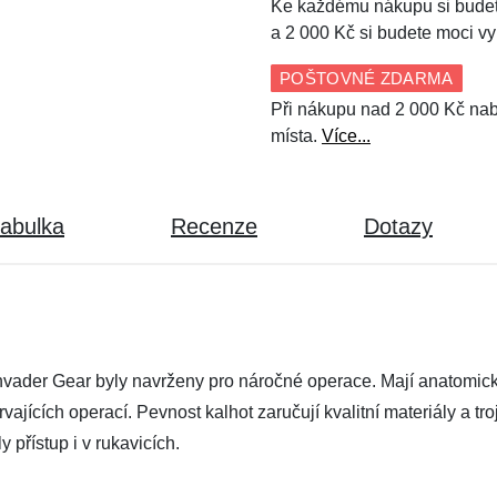
Ke každému nákupu si budet
a 2 000 Kč si budete moci vy
POŠTOVNÉ ZDARMA
Při nákupu nad 2 000 Kč nab
místa.
Více...
tabulka
Recenze
Dotazy
 Invader Gear byly navrženy pro náročné operace. Mají anatomick
rvajících operací. Pevnost kalhot zaručují kvalitní materiály a tr
 přístup i v rukavicích.