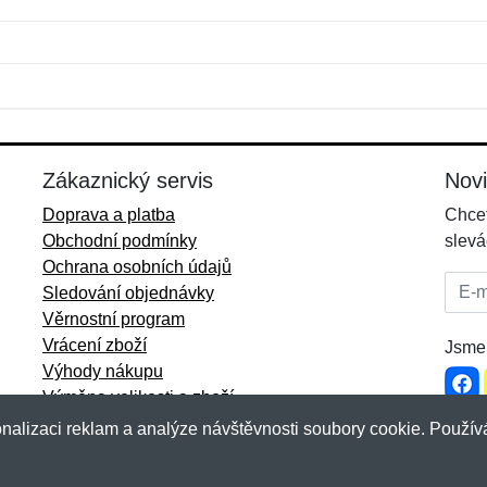
Jméno:
E-mail:
*
*
E-mail:
*
Zákaznický servis
Nov
Doprava a platba
Chcet
Obchodní podmínky
slevá
Ochrana osobních údajů
E-mai
Sledování objednávky
Věrnostní program
Vrácení zboží
Jsme 
Výhody nákupu
Výměna velikosti a zboží
Více informací...
nalizaci reklam a analýze návštěvnosti soubory cookie. Používá