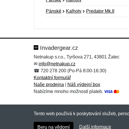
Pánské
Kalhoty
Predator Mk.II
Nová recenze
Nový dotaz
Hodnocení:
Jméno:
*
*
Invadergear.cz
Netnakup s.r.o., Tyršova 271, 43801 Žatec
✉
info@netnakup.cz
Zpráva
Zpráva
*
*
☎ 720 278 200 (Po-Pá 8:00-16:30)
Kontaktní formulář
Naše prodejna
|
Náš výdejní box
Nabízíme mnoho možností plateb.
Tento web používá k poskytování služeb, perso
Přidat
Přidat
Další informace
Beru na vědomí