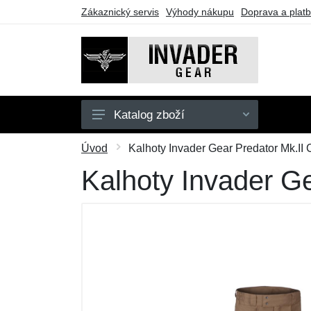
Zákaznický servis
Výhody nákupu
Doprava a plat
Katalog zboží
Pánské
Úvod
Kalhoty Invader Gear Predator Mk.II 
Doplňky
Kalhoty Invader Ge
Outdoor
Taktické vybavení
Dárkové poukazy
Výprodej