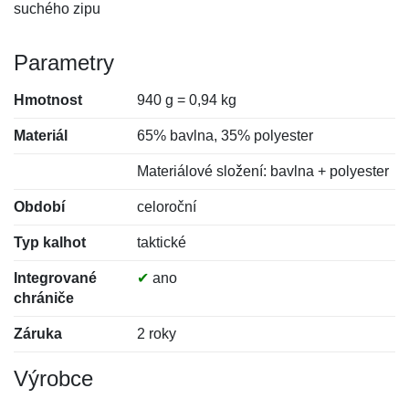
suchého zipu
Parametry
Hmotnost
940 g = 0,94 kg
Materiál
65% bavlna, 35% polyester
Materiálové složení: bavlna + polyester
Období
celoroční
Typ kalhot
taktické
Integrované
✔
ano
chrániče
Záruka
2 roky
Výrobce