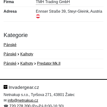
Firma
TMH Trading GmbH
Adresa
Ennser Straße 39, Steyr-Gleink, Austria
Kategorie
Pánské
Pánské
Kalhoty
Pánské
Kalhoty
Predator Mk.II
Nová recenze
Nový dotaz
Hodnocení:
Jméno:
*
*
Invadergear.cz
Netnakup s.r.o., Tyršova 271, 43801 Žatec
✉
info@netnakup.cz
Jméno:
E-mail:
*
*
☎
720 278 200
(Po-Pá 8:00-16:30)