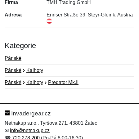
Firma
TMH Trading GmbH
Adresa
Ennser Straße 39, Steyr-Gleink, Austria
Kategorie
Pánské
Pánské
Kalhoty
Pánské
Kalhoty
Predator Mk.II
Nová recenze
Nový dotaz
Hodnocení:
Jméno:
*
*
Invadergear.cz
Netnakup s.r.o., Tyršova 271, 43801 Žatec
✉
info@netnakup.cz
Jméno:
E-mail:
*
*
☎
720 278 200
(Po-Pá 8:00-16:30)