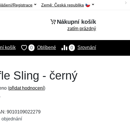
hlášení/Registrace
Země:
Česká republika
Nákupní košík
zatím prázdný
í košík
Oblíbené
Srovnání
0
0
e Sling - černý
eno (
přidat hodnocení
)
EAN: 9010109022279
 objednání