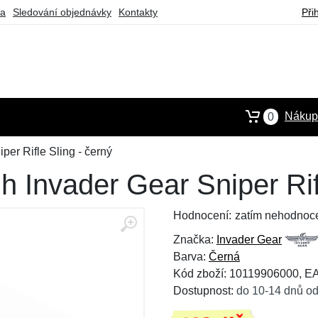
ba
Sledování objednávky
Kontakty
Při
Nákupn
0
er Rifle Sling - černý
Invader Gear Sniper Rifl
Hodnocení:
zatím nehodnoc
Značka:
Invader Gear
Barva:
Černá
Kód zboží: 10119906000, 
Dostupnost:
do 10-14 dnů od