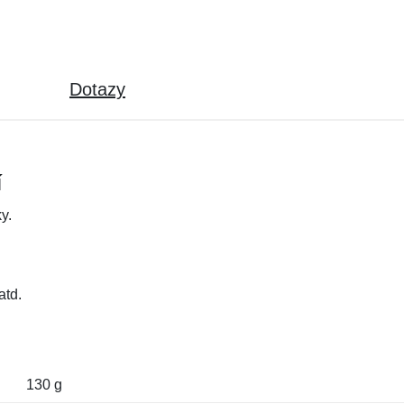
Dotazy
í
y.
atd.
130 g