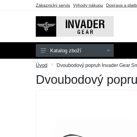
Zákaznický servis
Výhody nákupu
Doprava a plat
Katalog zboží
Pánské
Úvod
Dvoubodový popruh Invader Gear Snip
Doplňky
Dvoubodový popruh 
Outdoor
Taktické vybavení
Dárkové poukazy
Výprodej