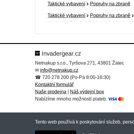
Taktické vybavení
Popruhy na zbraně
Taktické vybavení
Popruhy na zbraně
Nová recenze
Nový dotaz
Hodnocení:
Jméno:
*
*
Invadergear.cz
Netnakup s.r.o., Tyršova 271, 43801 Žatec
✉
info@netnakup.cz
Zpráva
Zpráva
*
*
☎ 720 278 200 (Po-Pá 8:00-16:30)
Kontaktní formulář
Naše prodejna
|
Náš výdejní box
Nabízíme mnoho možností plateb.
Tento web používá k poskytování služeb, perso
Přidat
Přidat