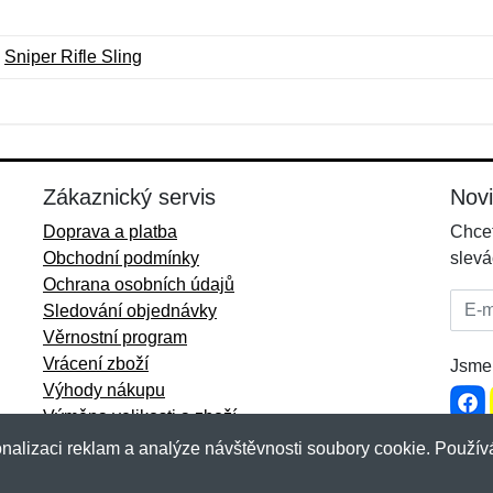
Sniper Rifle Sling
Jméno:
E-mail:
*
*
E-mail:
*
Zákaznický servis
Nov
Doprava a platba
Chcet
Obchodní podmínky
slevá
Ochrana osobních údajů
E-mai
Sledování objednávky
Věrnostní program
Vrácení zboží
Jsme 
Výhody nákupu
Výměna velikosti a zboží
Více informací...
nalizaci reklam a analýze návštěvnosti soubory cookie. Používá