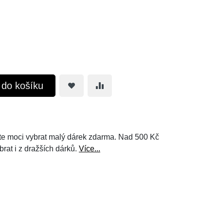
t do košíku
e moci vybrat malý dárek zdarma. Nad 500 Kč
brat i z dražších dárků.
Více...